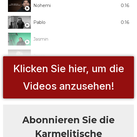
Nohemi
0:16
Pablo
0:16
Jasmin
Jesse
Klicken Sie hier, um die
Samantha
Videos anzusehen!
Matthew
Maria
Abonnieren Sie die
Karmelitische