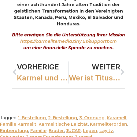
einer achthundert Jahre alten Tradition der
geistlichen Transformation in den Vereinigten
Staaten, Kanada, Peru, Mexiko, El Salvador und
Honduras.
Bitte erwägen Sie die Unterstützung ihrer Mission
https://carmelitemedia.tiny.us/supportpcm
um eine finanzielle Spende zu machen.
VORHERIGE
WEITER
Karmel und Musik WEBINAR
Wer ist Titus Brandsma?
Tagged
1. Bestellung
,
2. Bestellung
,
3. Ordnung
,
Karamell
,
Familie Karmelit
,
Karmelitische Laizität
,
Karmeliterorden
,
Einberufung
,
Familie
,
Bruder
,
JUCAR
,
Legen
,
Layity
,