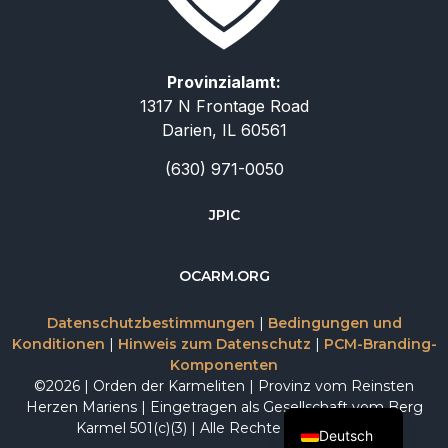
Provinzialamt:
1317 N Frontage Road
Darien, IL 60561
(630) 971-0050
JPIC
简体中文
OCARM.ORG
Русский
Datenschutzbestimmungen
|
Bedingungen und
Italiano
Konditionen
|
Hinweis zum Datenschutz
|
PCM-Branding-
Komponenten
Español
©2026 | Orden der Karmeliten | Provinz vom Reinsten
English
Herzen Mariens | Eingetragen als Gesellschaft vom Berg
Karmel 501(c)(3) | Alle Rechte vorbehalten.
Deutsch