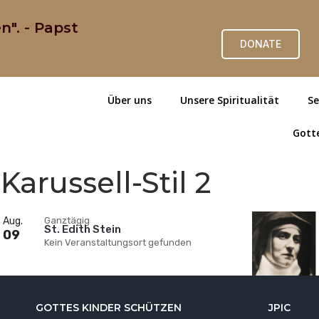
n". - Papst
DONATE
Über uns
Unsere Spiritualität
Se
Gott
Karussell-Stil 2
Aug.
Ganztägig
St. Edith Stein
09
Kein Veranstaltungsort gefunden
GOTTES KINDER SCHÜTZEN
JPIC